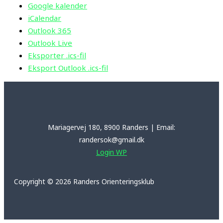
Google kalender
iCalendar
Outlook 365
Outlook Live
Eksporter .ics-fil
Eksport Outlook .ics-fil
Mariagervej 180, 8900 Randers | Email:
randersok@gmail.dk
Login WP
Copyright © 2026 Randers Orienteringsklub