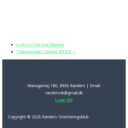
«
intro 3 for nye løbere
Træningsløb Lindale MFJOK
»
Mariagervej 180, 8900 Randers | Email:
randersok@gmail.dk
Login WP
Copyright © 2026 Randers Orienteringsklub