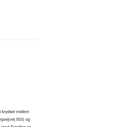
 i krydset mellem
rgvej(vej 503) og
 mod Svinding ca.