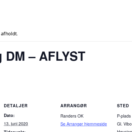
afholdt.
g DM – AFLYST
DETALJER
ARRANGØR
STED
Dato:
Randers OK
P-plads
13. juni 2020
Se Arrangør hjemmeside
Gl. Vibo
Høvejen
Tidspunkt: