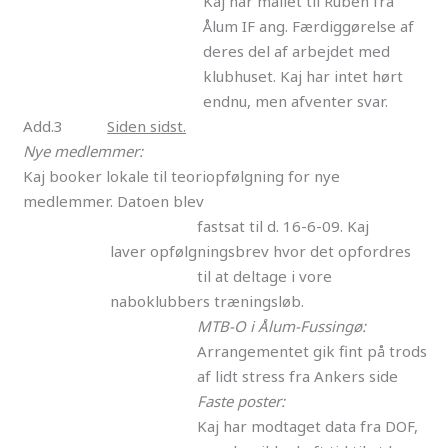
Kaj har mailet til Ruben fra
Ålum IF ang. Færdiggørelse af
deres del af arbejdet med
klubhuset. Kaj har intet hørt
endnu, men afventer svar.
Add.3
Siden sidst.
Nye medlemmer:
Kaj booker lokale til teoriopfølgning for nye
medlemmer. Datoen blev
fastsat til d. 16-6-09. Kaj
laver opfølgningsbrev hvor det opfordres
til at deltage i vore
naboklubbers træningsløb.
MTB-O i Ålum-Fussingø:
Arrangementet gik fint på trods
af lidt stress fra Ankers side
Faste poster:
Kaj har modtaget data fra DOF,