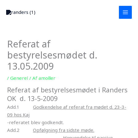
Gå
MAI
til
MEN
indholdet
Referat af
bestyrelsesmødet d.
13.05.2009
/
Generel
/ Af
amoller
Referat af bestyrelsesmødet i Randers
OK d. 13-5-2009
Add.1
Godkendelse af referat fra mødet d. 23-3-
09 hos Kaj
-referatet blev godkendt.
Add.2
Opfølgning fra sidste møde.
Henvendelse til passive