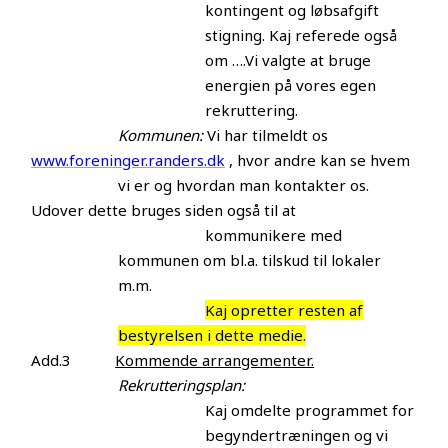
kontingent og løbsafgift
stigning. Kaj referede også
om ….Vi valgte at bruge
energien på vores egen
rekruttering.
Kommunen:
Vi har tilmeldt os
www.foreninger.randers.dk
, hvor andre kan se hvem
vi er og hvordan man kontakter os.
Udover dette bruges siden også til at
kommunikere med
kommunen om bl.a. tilskud til lokaler
m.m.
Kaj opretter resten af
bestyrelsen i dette medie.
Add.3
Kommende arrangementer.
Rekrutteringsplan:
Kaj omdelte programmet for
begyndertræningen og vi