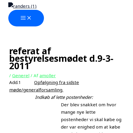
MAIN
Gå
MENU
til
indholdet
referat af
bestyrelsesmødet d.9-3-
2011
/
Generel
/ Af
amoller
Add.1
Opfølgning fra sidste
møde/generalforsamling.
Indkøb af lette postenheder:
Der blev snakket om hvor
mange nye lette
postenheder vi skal købe og
der var enighed om at købe