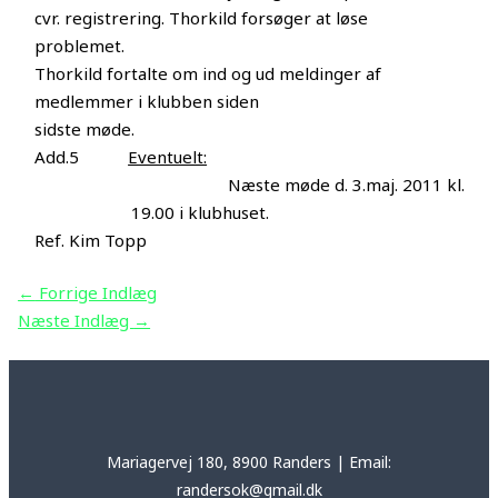
cvr. registrering. Thorkild forsøger at løse
problemet.
Thorkild fortalte om ind og ud meldinger af
medlemmer i klubben siden
sidste møde.
Add.5
Eventuelt:
Næste møde d. 3.maj. 2011 kl.
19.00 i klubhuset.
Ref. Kim Topp
←
Forrige Indlæg
Næste Indlæg
→
Mariagervej 180, 8900 Randers | Email:
randersok@gmail.dk