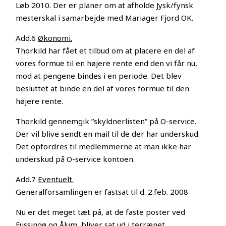
Løb 2010. Der er planer om at afholde Jysk/fynsk
mesterskal i samarbejde med Mariager Fjord OK.
Add.6
Økonomi.
Thorkild har fået et tilbud om at placere en del af
vores formue til en højere rente end den vi får nu,
mod at pengene bindes i en periode. Det blev
besluttet at binde en del af vores formue til den
højere rente.
Thorkild gennemgik ”skyldnerlisten” på O-service.
Der vil blive sendt en mail til de der har underskud.
Det opfordres til medlemmerne at man ikke har
underskud på O-service kontoen.
Add.7
Eventuelt.
Generalforsamlingen er fastsat til d. 2.feb. 2008
Nu er det meget tæt på, at de faste poster ved
Fussingø og Ålum, bliver sat ud i terrænet.