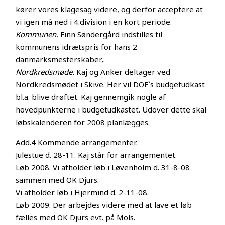
kører vores klagesag videre, og derfor acceptere at
vi igen må ned i 4.division i en kort periode.
Kommunen.
Finn Søndergård indstilles til
kommunens idrætspris for hans 2
danmarksmesterskaber,.
Nordkredsmøde.
Kaj og Anker deltager ved
Nordkredsmødet i Skive. Her vil DOF`s budgetudkast
bl.a. blive drøftet. Kaj gennemgik nogle af
hovedpunkterne i budgetudkastet. Udover dette skal
løbskalenderen for 2008 planlægges.
Add.4
Kommende arrangementer.
Julestue d. 28-11. Kaj står for arrangementet.
Løb 2008. Vi afholder løb i Løvenholm d. 31-8-08
sammen med OK Djurs.
Vi afholder løb i Hjermind d. 2-11-08.
Løb 2009. Der arbejdes videre med at lave et løb
fælles med OK Djurs evt. på Mols.