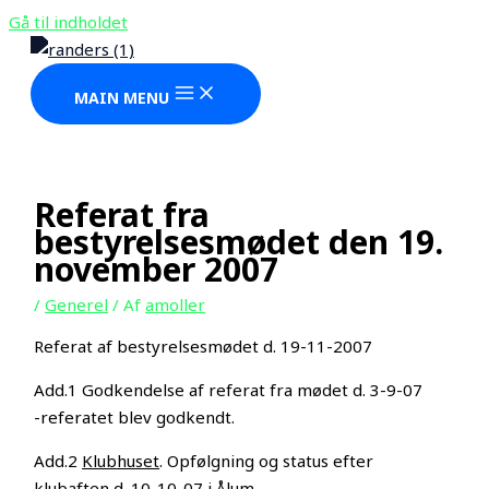
Gå til indholdet
MAIN MENU
Referat fra
bestyrelsesmødet den 19.
november 2007
/
Generel
/ Af
amoller
Referat af bestyrelsesmødet d. 19-11-2007
Add.1 Godkendelse af referat fra mødet d. 3-9-07
-referatet blev godkendt.
Add.2
Klubhuset
. Opfølgning og status efter
klubaften d. 10-10-07 i Ålum.