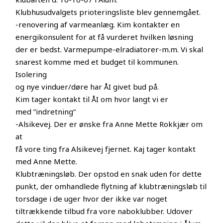
Klubhusudvalgets prioteringsliste blev gennemgået.
-renovering af varmeanlæg. Kim kontakter en
energikonsulent for at få vurderet hvilken løsning
der er bedst. Varmepumpe-elradiatorer-m.m. Vi skal
snarest komme med et budget til kommunen.
Isolering
og nye vinduer/døre har ÅI givet bud på.
Kim tager kontakt til ÅI om hvor langt vi er
med ”indretning”
-Alsikevej. Der er ønske fra Anne Mette Rokkjær om
at
få vore ting fra Alsikevej fjernet. Kaj tager kontakt
med Anne Mette.
Klubtræningsløb. Der opstod en snak uden for dette
punkt, der omhandlede flytning af klubtræningsløb til
torsdage i de uger hvor der ikke var noget
tiltrækkende tilbud fra vore naboklubber. Udover