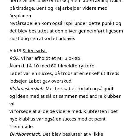
dette vil der blive et forsøg med løbetræning i Ålum
på tirsdage. Bent og Kaj arbejder videre med
årsplanen.
Nytårsapellen kom også i spil under dette punkt og
det blev besluttet at den bliver gennemført ligesom
sidst dog i en afkortet udgave.
Add.3
Siden sidst.
ROK.
Vi har afholdt et MTB o-løb i
Ålum d. 14-10 med 80 tilmeldte ryttere.
Løbet var en succes, på trods af en enkelt utilfreds
lodsejer. Løbet gav overskud.
Klubmesterskab.
Mesterskabet forløb også godt
og ideen med at slå os sammen med andre klubber
vil
vi forsøge at arbejde videre med. Klubfesten i det
nye klubhus var også en succes med et pænt
fremmøde.
Divisionsmach.
Det blev beslutter at vi ikke