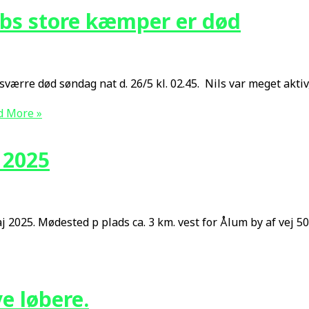
ubs store kæmper er død
sværre død søndag nat d. 26/5 kl. 02.45. Nils var meget akti
 More »
 2025
 2025. Mødested p plads ca. 3 km. vest for Ålum by af vej 503
ye løbere.