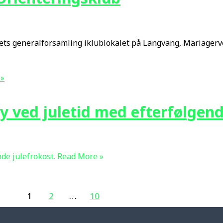
ets generalforsamling iklublokalet på Langvang, Mariagerv
 »
y ved juletid med efterfølgend
de julefrokost.
Read More »
1
2
…
10