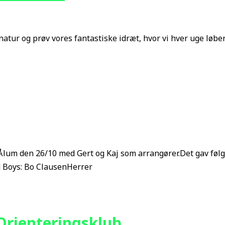
snatur og prøv vores fantastiske idræt, hvor vi hver uge løb
lum den 26/10 med Gert og Kaj som arrangører.Det gav følg
ld Boys: Bo ClausenHerrer
Orienteringsklub