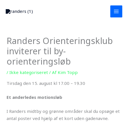
Gå
MAI
til
MEN
indholdet
Randers Orienteringsklub
inviterer til by-
orienteringsløb
/
Ikke kategoriseret
/ Af
Kim Topp
Tirsdag den 15. august kl 17.00 – 19.30
Et anderledes motionsløb
I Randers midtby og grønne områder skal du opsøge et
antal poster ved hjælp af et kort uden gadenavne.